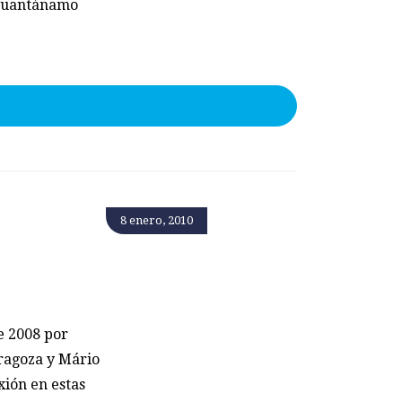
 Guantánamo
8 enero, 2010
e 2008 por
ragoza y Mário
xión en estas