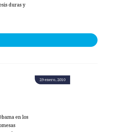
esis duras y
29 enero, 2010
Obama en los
romesas