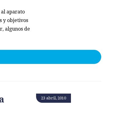
 al aparato
s y objetivos
or, algunos de
a
23 abril, 2010