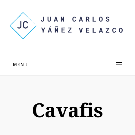
Skip
to
content
Sitio web personal test
JUAN CARLOS YÁÑEZ
VELAZCO
MENU
Cavafis