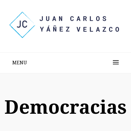
Skip
to
content
Sitio web personal test
JUAN CARLOS YÁÑEZ
VELAZCO
MENU
Democracias