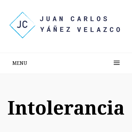
Skip
to
content
Sitio web personal test
JUAN CARLOS YÁÑEZ
VELAZCO
MENU
Intolerancia