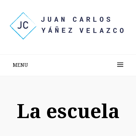
Skip
to
content
Sitio web personal test
JUAN CARLOS YÁÑEZ
VELAZCO
MENU
La escuela