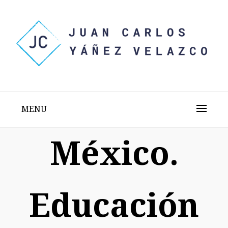
Skip
to
content
Sitio web personal test
JUAN CARLOS YÁÑEZ
VELAZCO
MENU
México.
Educación