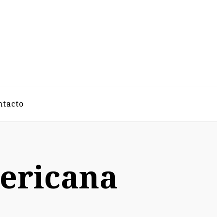
VELAZCO
ntacto
ericana