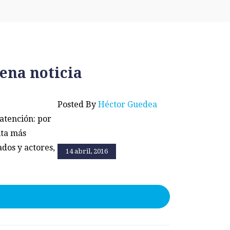
ena noticia
Posted By
Héctor Guedea
atención: por
ita más
dos y actores,
14 abril, 2016