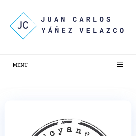
Skip
to
content
Sitio web personal test
JUAN CARLOS YÁÑEZ
VELAZCO
MENU