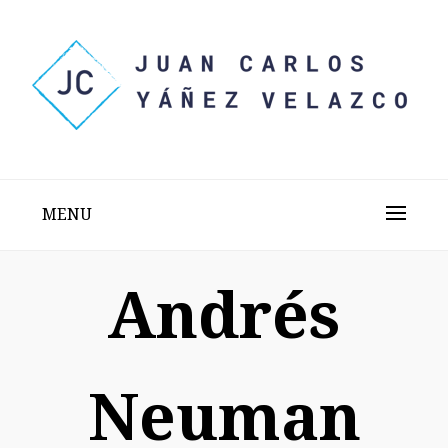
Skip
to
content
Sitio web personal test
JUAN CARLOS YÁÑEZ
VELAZCO
MENU
Andrés
Neuman