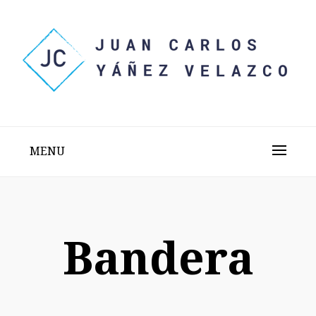
Skip
to
content
Sitio web personal test
JUAN CARLOS YÁÑEZ
VELAZCO
MENU
Bandera