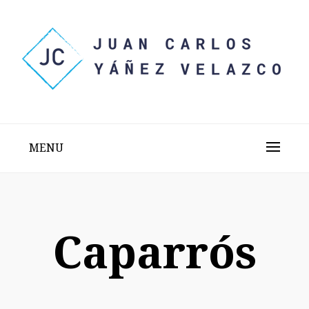
Skip
to
content
Sitio web personal test
JUAN CARLOS YÁÑEZ
VELAZCO
MENU
Caparrós