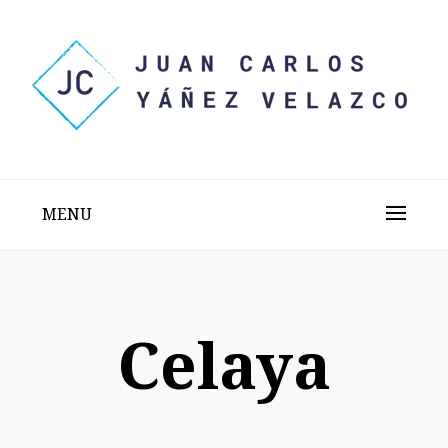
Skip
to
content
Sitio web personal test
JUAN CARLOS YÁÑEZ
VELAZCO
MENU
Celaya