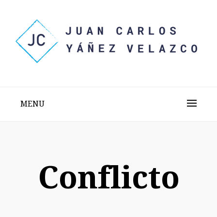
Skip
to
content
Sitio web personal test
JUAN CARLOS YÁÑEZ
VELAZCO
MENU
Conflicto