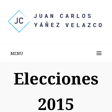
Skip
to
content
Sitio web personal test
JUAN CARLOS YÁÑEZ
VELAZCO
MENU
Elecciones
2015