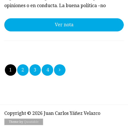
opiniones o en conducta. La buena política –no
Ver nota
Paginación
1
2
3
4
de
entradas
Copyright © 2026 Juan Carlos Yáñez Velazco
Theme by
Quoatable