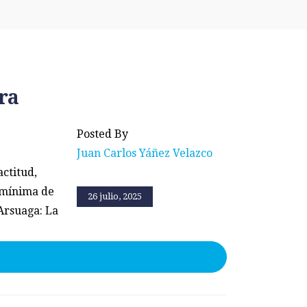
ra
Posted By
Juan Carlos Yáñez Velazco
actitud,
d mínima de
26 julio, 2025
 Arsuaga: La