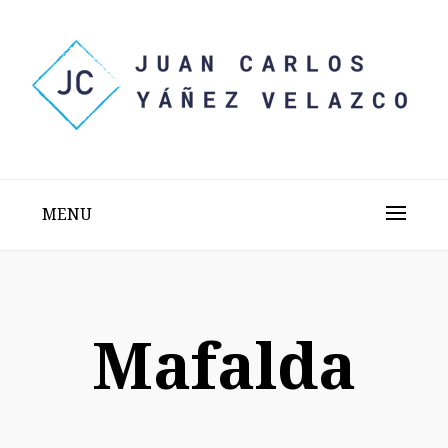
Skip
to
content
Sitio web personal test
JUAN CARLOS YÁÑEZ
VELAZCO
MENU
Mafalda