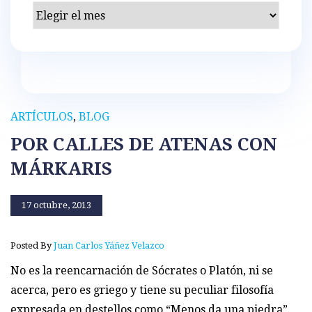
Archivos
ARTÍCULOS
,
BLOG
POR CALLES DE ATENAS CON
MÁRKARIS
17 octubre, 2013
Posted By
Juan Carlos Yáñez Velazco
No es la reencarnación de Sócrates o Platón, ni se
acerca, pero es griego y tiene su peculiar filosofía
expresada en destellos como “Menos da una piedra”,