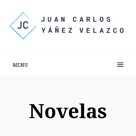
Skip
to
content
Sitio web personal test
JUAN CARLOS YÁÑEZ
VELAZCO
MENU
Novelas