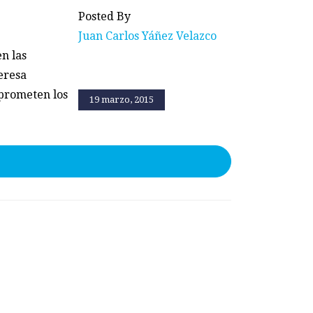
Posted By
Juan Carlos Yáñez Velazco
en las
eresa
 prometen los
19 marzo, 2015