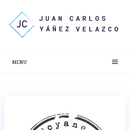
Skip
to
content
Sitio web personal test
JUAN CARLOS YÁÑEZ
VELAZCO
MENU