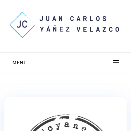
Skip
to
content
Sitio web personal test
JUAN CARLOS YÁÑEZ
VELAZCO
MENU