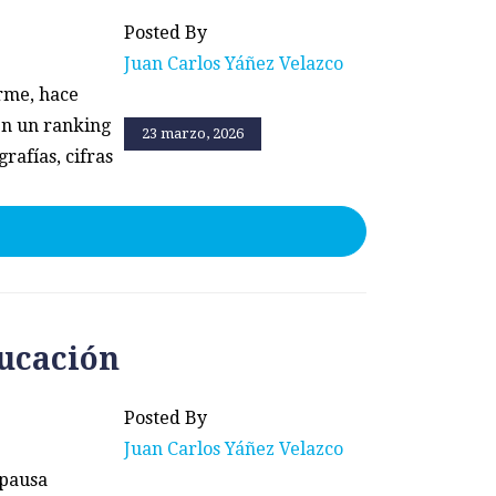
Posted By
Juan Carlos Yáñez Velazco
rme, hace
en un ranking
23 marzo, 2026
rafías, cifras
ducación
Posted By
Juan Carlos Yáñez Velazco
 pausa