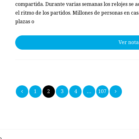
compartida. Durante varias semanas los relojes se
el ritmo de los partidos. Millones de personas en cas
plazas o
Ver nota
Paginación
1
2
3
4
…
107
de
entradas
o