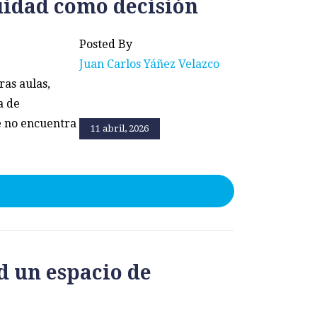
uidad como decisión
Posted By
Juan Carlos Yáñez Velazco
ras aulas,
a de
e no encuentra
11 abril, 2026
d un espacio de