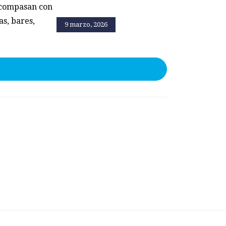
 acompasan con
as, bares,
9 marzo, 2026