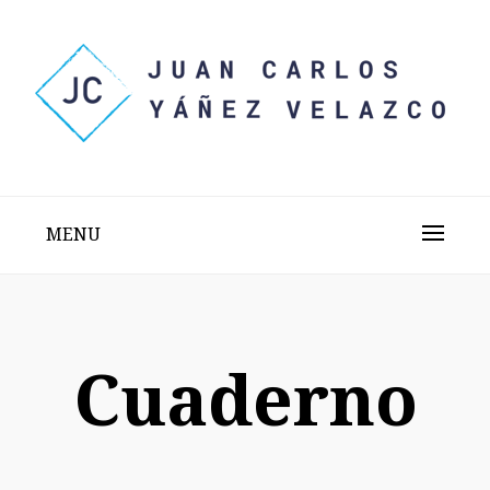
Skip
to
content
Sitio web personal test
JUAN CARLOS YÁÑEZ
VELAZCO
MENU
Cuaderno