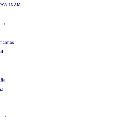
STAV/UNAM
iro
ricanos
il
aña
ña