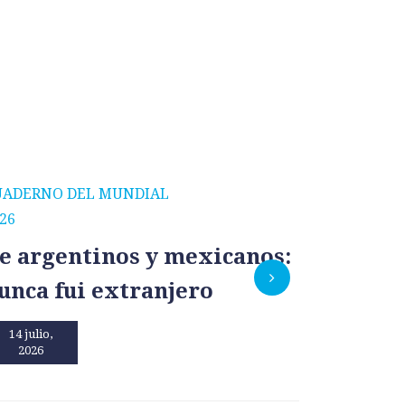
UADERNO DEL MUNDIAL
CUADERNO
26
2026
e argentinos y mexicanos:
México
unca fui extranjero
por un
14 julio,
13 julio,
2026
2026