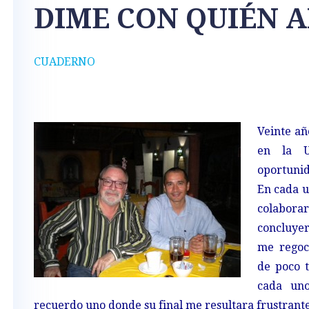
DIME CON QUIÉN 
CUADERNO
Veinte añ
en la U
oportunid
En cada u
colabor
concluyer
me regoci
de poco 
cada un
recuerdo uno donde su final me resultara frustrante