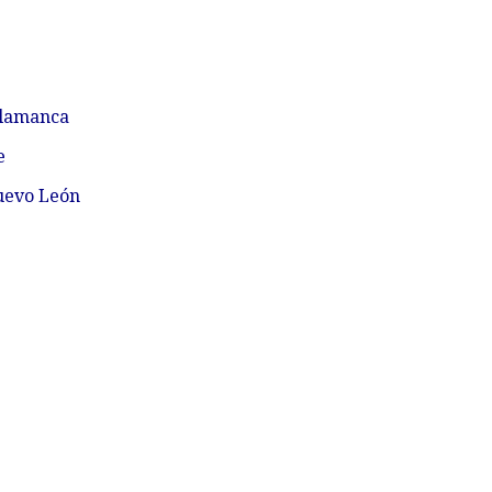
alamanca
e
uevo León