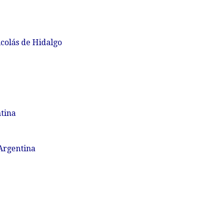
colás de Hidalgo
ntina
Argentina