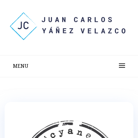
Skip
to
content
Sitio web personal test
JUAN CARLOS YÁÑEZ
VELAZCO
MENU