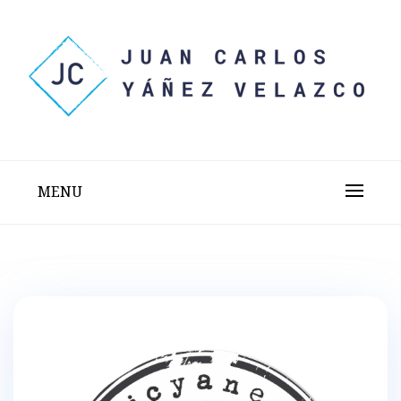
Skip
to
content
Sitio web personal test
JUAN CARLOS YÁÑEZ
VELAZCO
MENU