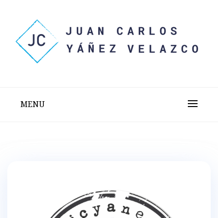
Skip
to
content
Sitio web personal test
JUAN CARLOS YÁÑEZ
VELAZCO
MENU