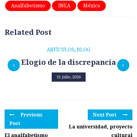
Analfabetismo
INEA
México
Related Post
ARTÍCULOS
,
BLOG
Elogio de la discrepancia
31 julio, 2026
Previous
Next Post
Post
La universidad, proyecto
El analfabetismo
cultural