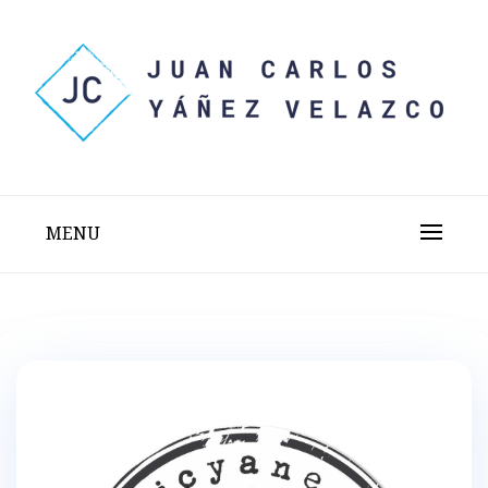
Skip
to
content
Sitio web personal test
JUAN CARLOS YÁÑEZ
VELAZCO
MENU