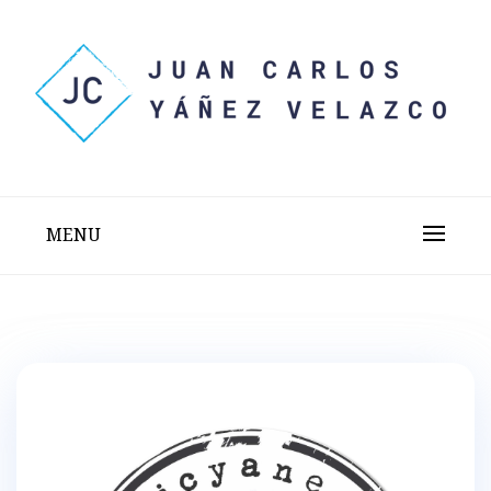
Skip
to
content
Sitio web personal test
JUAN CARLOS YÁÑEZ
VELAZCO
MENU