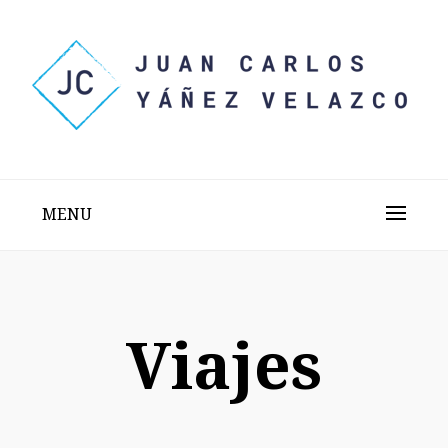
Skip
to
content
Sitio web personal test
JUAN CARLOS YÁÑEZ
VELAZCO
MENU
Viajes