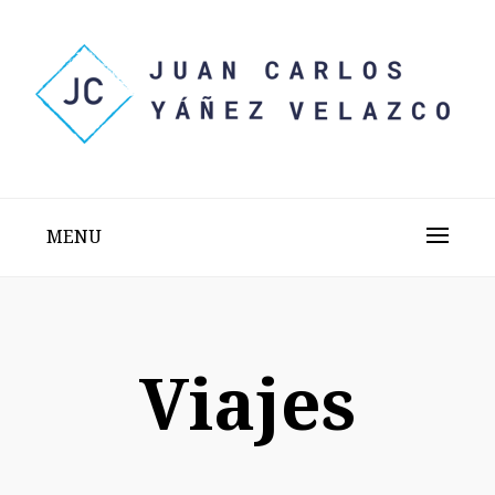
Skip
to
content
Sitio web personal test
JUAN CARLOS YÁÑEZ
VELAZCO
MENU
Viajes