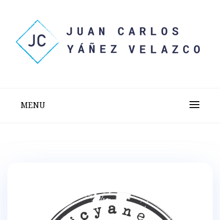
Skip
to
content
Sitio web personal test
JUAN CARLOS YÁÑEZ
VELAZCO
MENU