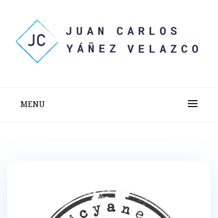
Skip
to
content
Sitio web personal test
JUAN CARLOS YÁÑEZ
VELAZCO
MENU