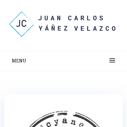
Skip
to
content
Sitio web personal test
JUAN CARLOS YÁÑEZ
VELAZCO
MENU