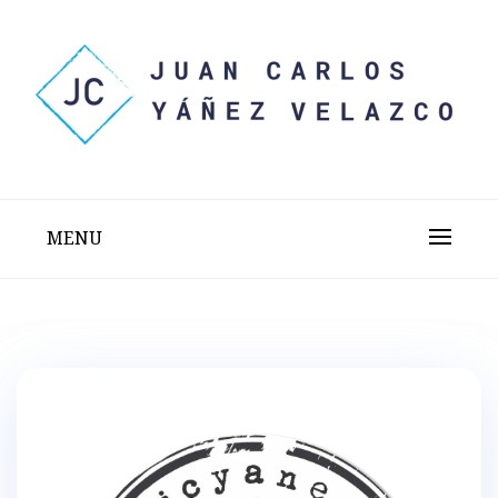
Skip
to
content
Sitio web personal test
JUAN CARLOS YÁÑEZ
VELAZCO
MENU