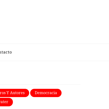
VELAZCO
ntacto
ros Y Autores
Democracia
ater