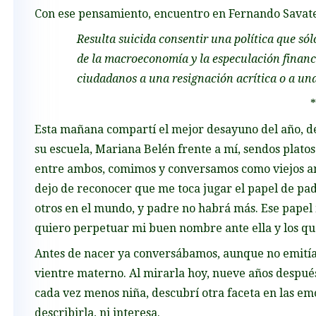
Con ese pensamiento, encuentro en Fernando Savate
Resulta suicida consentir una política que sól
de la macroeconomía y la especulación financi
ciudadanos a una resignación acrítica o a una
*
Esta mañana compartí el mejor desayuno del año, d
su escuela, Mariana Belén frente a mí, sendos plato
entre ambos, comimos y conversamos como viejos a
dejo de reconocer que me toca jugar el papel de p
otros en el mundo, y padre no habrá más. Ese papel m
quiero perpetuar mi buen nombre ante ella y los qu
Antes de nacer ya conversábamos, aunque no emitía p
vientre materno. Al mirarla hoy, nueve años después,
cada vez menos niña, descubrí otra faceta en las em
describirla, ni interesa.