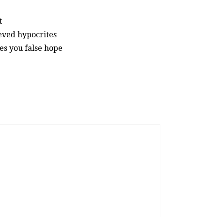
t
lieved hypocrites
ves you false hope