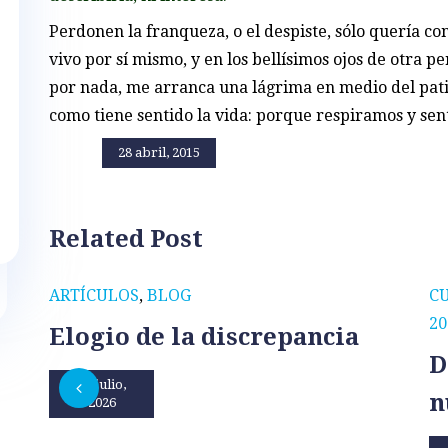
Perdonen la franqueza, o el despiste, sólo quería co
vivo por sí mismo, y en los bellísimos ojos de otra p
por nada, me arranca una lágrima en medio del patio
como tiene sentido la vida: porque respiramos y sent
28 abril, 2015
Related Post
ARTÍCULOS
,
BLOG
C
20
Elogio de la discrepancia
D
31 julio,
n
2026