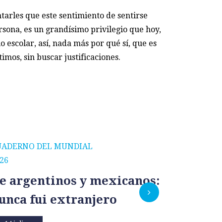
ntarles que este sentimiento de sentirse
ersona, es un grandísimo privilegio que hoy,
 escolar, así, nada más por qué sí, que es
imos, sin buscar justificaciones.
UADERNO DEL MUNDIAL
CUADERNO
26
2026
e argentinos y mexicanos:
México
unca fui extranjero
por un