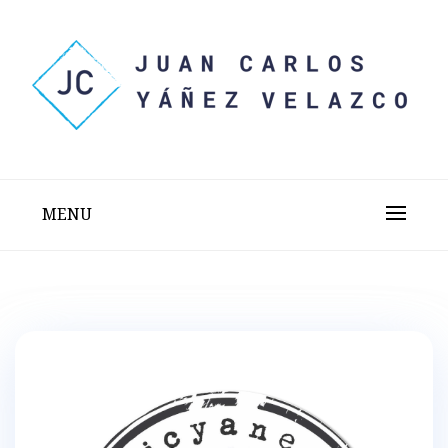
Skip
to
content
Sitio web personal test
JUAN CARLOS YÁÑEZ
VELAZCO
MENU