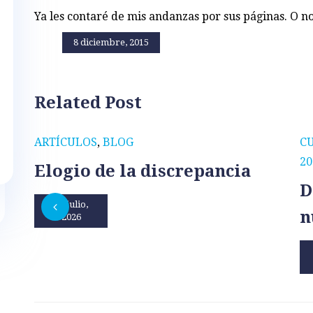
Ya les contaré de mis andanzas por sus páginas. O no
8 diciembre, 2015
Related Post
ARTÍCULOS
,
BLOG
C
20
Elogio de la discrepancia
D
31 julio,
n
2026