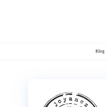
Skip
to
content
Sitio web personal test
JUAN CAR
Blog