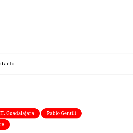
VELAZCO
ntacto
FIL Guadalajara
Pablo Gentili
re