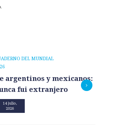
.
UADERNO DEL MUNDIAL
CUADERNO
26
2026
e argentinos y mexicanos:
México
unca fui extranjero
por un
14 julio,
13 julio,
2026
2026