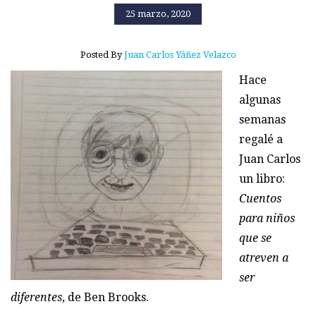
25 marzo, 2020
Posted By
Juan Carlos Yáñez Velazco
Hace
algunas
semanas
regalé a
Juan Carlos
un libro:
Cuentos
para niños
que se
atreven a
ser
diferentes
, de Ben Brooks.