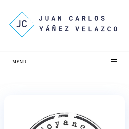
Skip
to
content
Sitio web personal test
JUAN CARLOS YÁÑEZ
VELAZCO
MENU