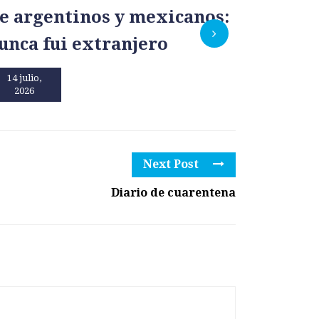
e argentinos y mexicanos:
México
unca fui extranjero
por un
14 julio,
13 julio,
2026
2026
Next Post
Diario de cuarentena