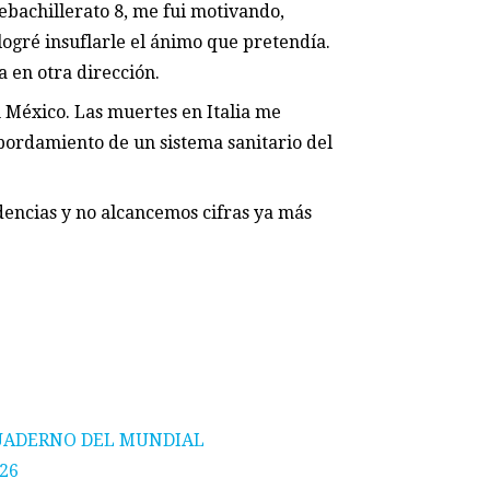
ebachillerato 8, me fui motivando,
logré insuflarle el ánimo que pretendía.
a en otra dirección.
n México. Las muertes en Italia me
bordamiento de un sistema sanitario del
ndencias y no alcancemos cifras ya más
UADERNO DEL MUNDIAL
CUADERNO
26
2026