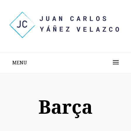
Skip
to
content
Sitio web personal test
JUAN CARLOS YÁÑEZ
VELAZCO
MENU
Barça