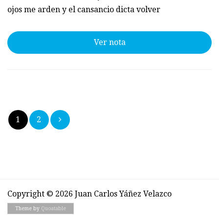
ojos me arden y el cansancio dicta volver
Ver nota
Paginación
1
2
de
entradas
Copyright © 2026 Juan Carlos Yáñez Velazco
Theme by
Quoatable