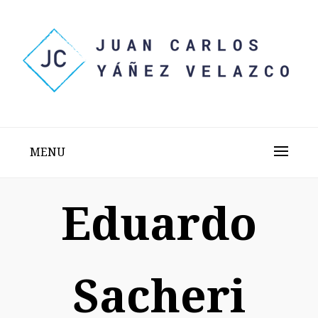
Skip
to
content
Sitio web personal test
JUAN CARLOS YÁÑEZ
VELAZCO
MENU
Eduardo
Sacheri