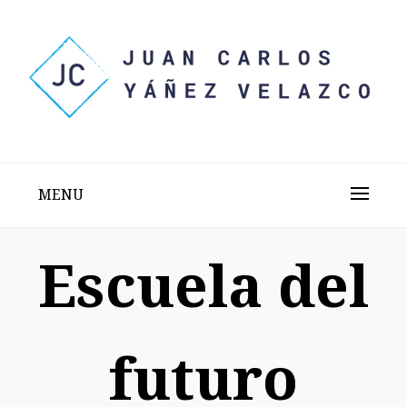
Skip
to
content
Sitio web personal test
JUAN CARLOS YÁÑEZ
VELAZCO
MENU
Escuela del
futuro