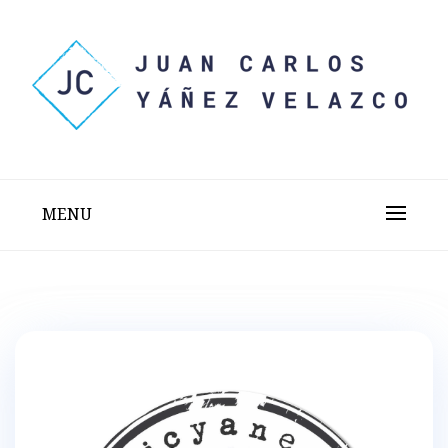
Skip
to
content
Sitio web personal test
JUAN CARLOS YÁÑEZ
VELAZCO
MENU