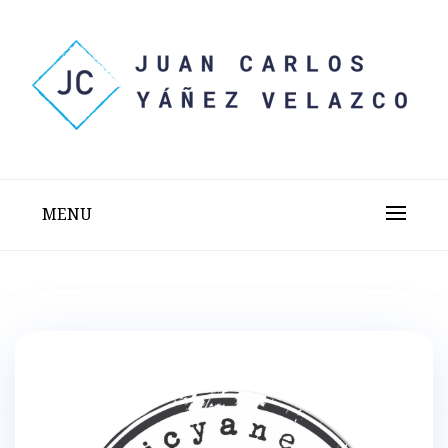
Skip
to
content
Sitio web personal test
JUAN CARLOS YÁÑEZ
VELAZCO
MENU