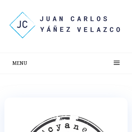
Skip
to
content
Sitio web personal test
JUAN CARLOS YÁÑEZ
VELAZCO
MENU