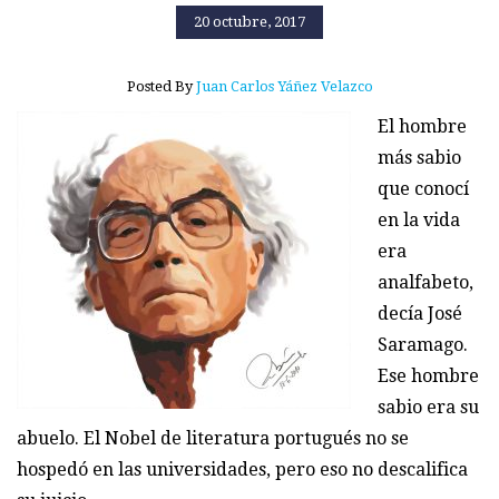
20 octubre, 2017
Posted By
Juan Carlos Yáñez Velazco
El hombre
más sabio
que conocí
en la vida
era
analfabeto,
decía José
Saramago.
Ese hombre
sabio era su
abuelo. El Nobel de literatura portugués no se
hospedó en las universidades, pero eso no descalifica