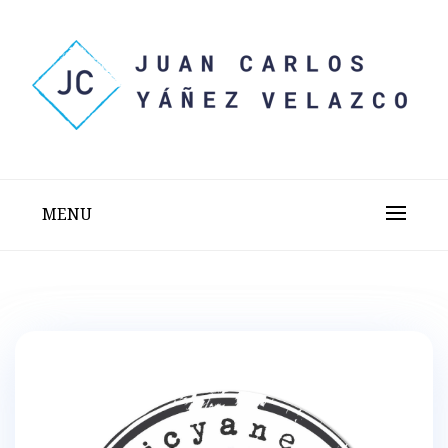
Skip
to
content
Sitio web personal test
JUAN CARLOS YÁÑEZ
VELAZCO
MENU