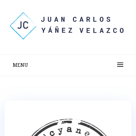
Skip
to
content
Sitio web personal test
JUAN CARLOS YÁÑEZ
VELAZCO
MENU