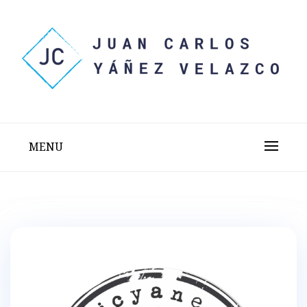
Skip
to
content
Sitio web personal test
JUAN CARLOS YÁÑEZ
VELAZCO
MENU