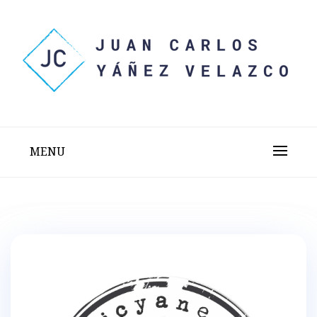
Skip
to
content
Sitio web personal test
JUAN CARLOS YÁÑEZ
VELAZCO
MENU