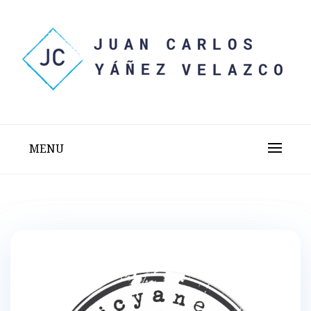
Skip
to
content
Sitio web personal test
JUAN CARLOS YÁÑEZ
VELAZCO
MENU